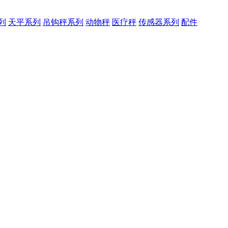
列
天平系列
吊钩秤系列
动物秤
医疗秤
传感器系列
配件