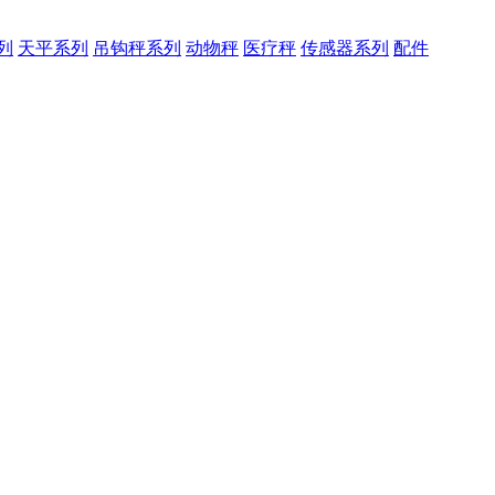
列
天平系列
吊钩秤系列
动物秤
医疗秤
传感器系列
配件